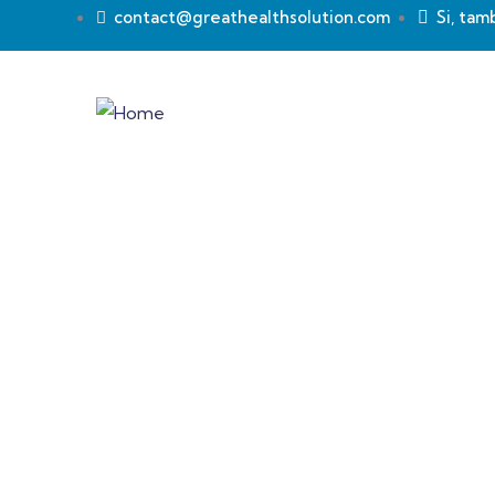
contact@greathealthsolution.com
Si, tam